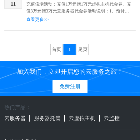
11
充值倍增活动：充值1万元赠1万元虚拟主机代金券。充
值3万元赠3万元云服务器代金券活动说明：1、预付款
及代金券需在1年内消费完毕（以订单开通时间）且预
查看更多>>
付款不退费，预付款和代金券逾期将清零。代金券可用
于续...
首页
1
尾页
加入我们，立即开启您的云服务之旅！
免费注册
热门产品：
云服务器
服务器托管
云虚拟主机
云监控