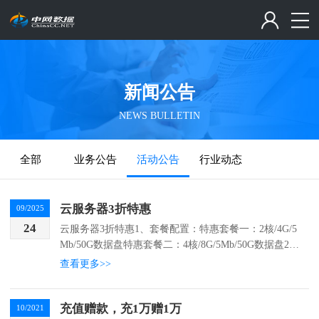
新闻公告
NEWS BULLETIN
全部
业务公告
活动公告
行业动态
云服务器3折特惠
09/2025
24
云服务器3折特惠1、套餐配置：特惠套餐一：2核/4G/5
Mb/50G数据盘特惠套餐二：4核/8G/5Mb/50G数据盘2、
购买流程：点击官网（WWW.ChinaCC.Net）注册为会
查看更多>>
员并完成实名认证-...
充值赠款，充1万赠1万
10/2021